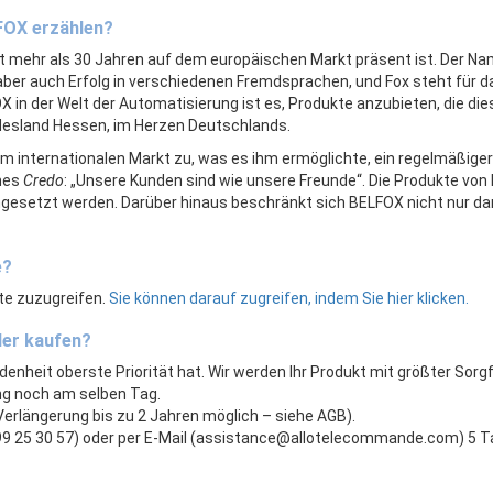
FOX erzählen?
t mehr als 30 Jahren auf dem europäischen Markt präsent ist. Der 
r auch Erfolg in verschiedenen Fremdsprachen, und Fox steht für das 
OX in der Welt der Automatisierung ist es, Produkte anzubieten, die d
desland Hessen, im Herzen Deutschlands.
internationalen Markt zu, was es ihm ermöglichte, ein regelmäßiger 
ches
Credo
: „Unsere Kunden sind wie unsere Freunde“. Die Produkte vo
ingesetzt werden. Darüber hinaus beschränkt sich BELFOX nicht nur da
e?
ite zuzugreifen.
Sie können darauf zugreifen, indem Sie hier klicken.
der kaufen?
denheit oberste Priorität hat. Wir werden Ihr Produkt mit größter Sorg
ng noch am selben Tag.
Verlängerung bis zu 2 Jahren möglich – siehe AGB).
8 99 25 30 57) oder per E-Mail (assistance@allotelecommande.com) 5 T