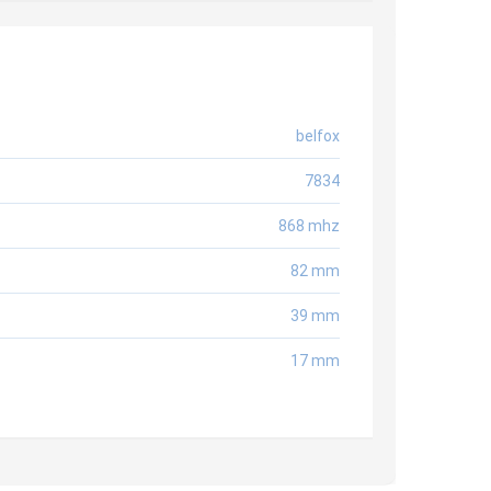
belfox
7834
868 mhz
82 mm
39 mm
17 mm