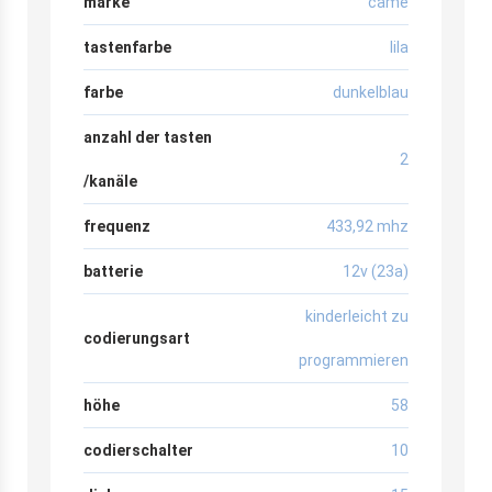
marke
came
tastenfarbe
lila
farbe
dunkelblau
anzahl der tasten
2
/kanäle
frequenz
433,92 mhz
batterie
12v (23a)
kinderleicht zu
codierungsart
programmieren
höhe
58
codierschalter
10