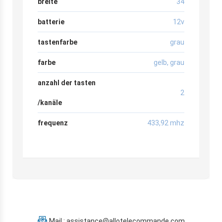
breite
34
batterie
12v
tastenfarbe
grau
farbe
gelb
,
grau
anzahl der tasten
2
/kanäle
frequenz
433,92 mhz
Mail : assistance@allotelecommande.com