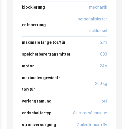
blockierung
mechanik
personalisierter
entsperrung
schlüssel
maximale länge tor/tür
2 m
speicherbare transmitter
1000
motor
24 v
maximales gewicht-
200 kg
tor/tür
verlangsamung
oui
endschaltertyp
électromécanique
stromversorgung
2 piles lithium 3v