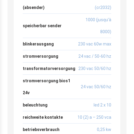
(absender)
(cr2032)
1000 (jusqu’à
speicherbar sender
8000)
blinkerausgang
230 vac 60w max
stromversorgung
24 vac / 50-60 hz
transformatorversorgung
230 vac 50/60 hz
stromversorgung bios1
24 vac 50/60 hz
24v
beleuchtung
led 2 x 10
reichweite kontakte
10 (2) a – 250 vca
betriebsverbrauch
0,25 kw