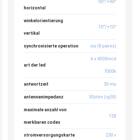
-90°/+90°
horizontal
winkelorientierung
-10°/+10°
vertikal
synchronisierte operation
oui (8 paires)
6 x 4500mcd
art der led
7000k
antwortzeit
30 ms
antennenimpedanz
50ohm (rg58)
maximale anzahl von
128
merkbaren codes
stromversorgungskarte
230 v