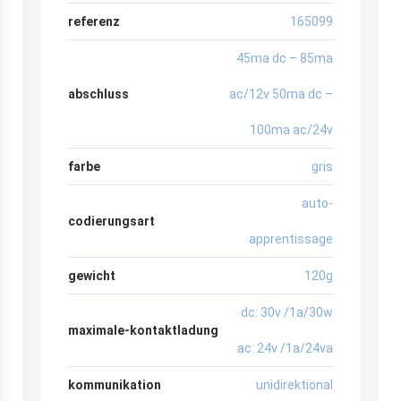
referenz
165099
45ma dc – 85ma
abschluss
ac/12v 50ma dc –
100ma ac/24v
farbe
gris
auto-
codierungsart
apprentissage
gewicht
120g
dc: 30v /1a/30w
maximale-kontaktladung
ac: 24v /1a/24va
kommunikation
unidirektional