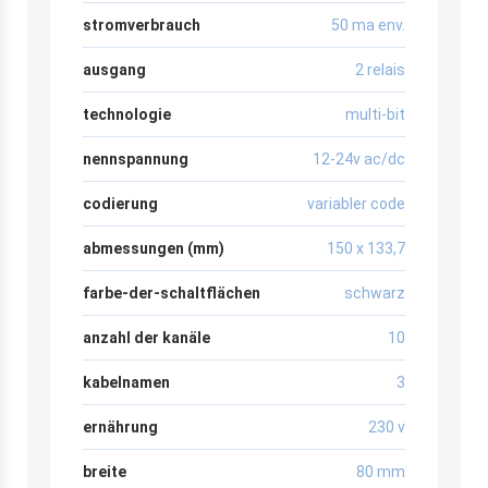
stromverbrauch
50 ma env.
ausgang
2 relais
technologie
multi-bit
nennspannung
12-24v ac/dc
codierung
variabler code
abmessungen (mm)
150 x 133,7
farbe-der-schaltflächen
schwarz
anzahl der kanäle
10
kabelnamen
3
ernährung
230 v
breite
80 mm