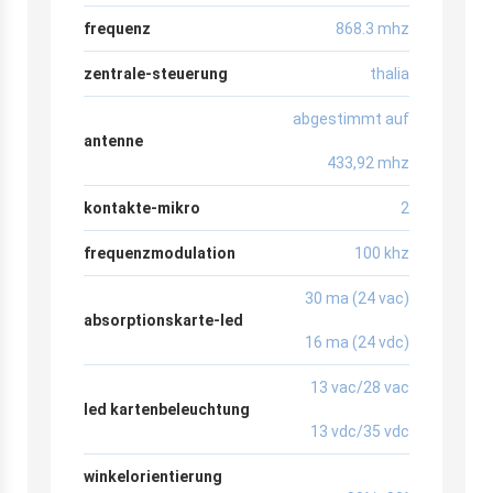
frequenz
868.3 mhz
zentrale-steuerung
thalia
abgestimmt auf
antenne
433,92 mhz
kontakte-mikro
2
frequenzmodulation
100 khz
30 ma (24 vac)
absorptionskarte-led
16 ma (24 vdc)
13 vac/28 vac
led kartenbeleuchtung
13 vdc/35 vdc
winkelorientierung