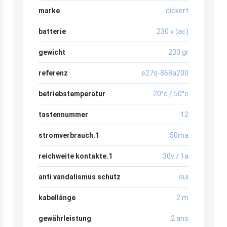
marke
dickert
batterie
230 v (ac)
gewicht
230 gr
referenz
e27q-868a200
betriebstemperatur
-20°c / 50°c
tastennummer
12
stromverbrauch.1
50ma
reichweite kontakte.1
30v / 1a
anti vandalismus schutz
oui
kabellänge
2 m
gewährleistung
2 ans