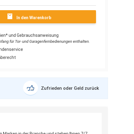
In den Warenkorb
erien* und Gebrauchsanweisung
umfang für Tor- und Garagenfernbedienungen enthalten.
ndenservice
aberecht
Zufrieden oder Geld zurück
en Marken in der Branche und stehen Ihnen 7/7