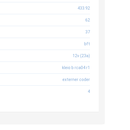
433.92
62
37
bft
12v (23a)
kleio b rca04 r1
externer coder
4