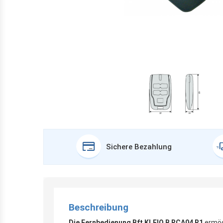
Sichere Bezahlung
Beschreibung
Die Fernbedienung Bft KLEIO B RCA04 R1
ermögl