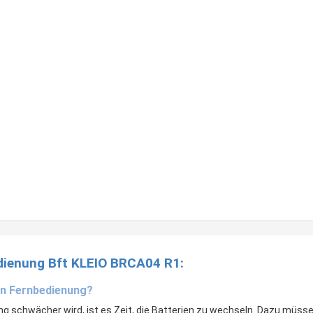
edienung Bft KLEIO BRCA04 R1:
uen Fernbedienung?
ng schwächer wird, ist es Zeit, die Batterien zu wechseln. Dazu müss