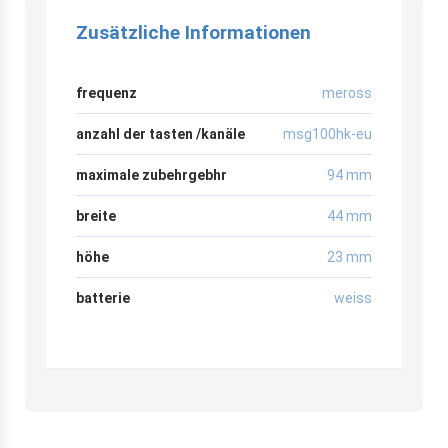
Zusätzliche Informationen
frequenz
meross
anzahl der tasten /kanäle
msg100hk-eu
maximale zubehrgebhr
94 mm
breite
44 mm
höhe
23 mm
batterie
weiss