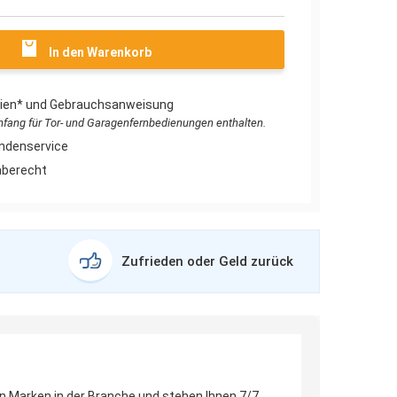
In den Warenkorb
erien* und Gebrauchsanweisung
umfang für Tor- und Garagenfernbedienungen enthalten.
ndenservice
aberecht
Zufrieden oder Geld zurück
en Marken in der Branche und stehen Ihnen 7/7