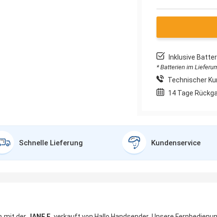
Inklusive Batt
* Batterien im Liefer
Technischer Ku
14 Tage Rückg
Schnelle Lieferung
Kundenservice
n mit der
JANE F
, verkauft von Hallo Handsender. Unsere Fernbedienun