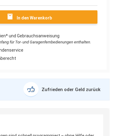
In den Warenkorb
erien* und Gebrauchsanweisung
umfang für Tor- und Garagenfernbedienungen enthalten.
ndenservice
aberecht
Zufrieden oder Geld zurück
gen sind schnell programmiert – ohne Hilfe oder