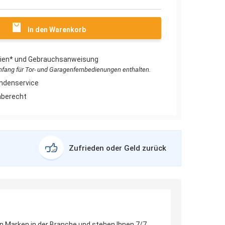
In den Warenkorb
erien* und Gebrauchsanweisung
umfang für Tor- und Garagenfernbedienungen enthalten.
ndenservice
aberecht
Zufrieden oder Geld zurück
en Marken in der Branche und stehen Ihnen 7/7