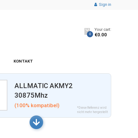
Sign in
Your cart:
0
€
0.00
KONTAKT
ALLMATIC AKMY2
30875Mhz
(100% kompatibel)
*Diese Referenz wird
nicht mehr hergestellt