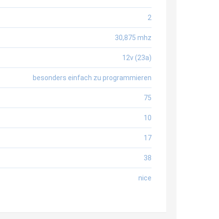
2
30,875 mhz
12v (23a)
besonders einfach zu programmieren
75
10
17
38
nice