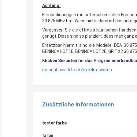
Achtung:
Fernbedienungen mit unterschiedlichen Frequenze
30.875 MHz hat. Wenn nicht, dann ist das richti
Vergessen Sie die oftmals launischen Handsender
genügt. Diese sind so platziert, dass man ganz
Ersetzbar hiermit sind die Modelle: DEA 30.
BENINCA LOT1E, BENINCA LOT2E, GR TX2 30.8
Klicken Sie unten für das Programmierhandbu
manual-nice-k1m-k2m-k4m-switch
Zusätzliche Informationen
tastenfarbe
farbe