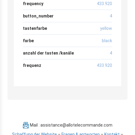
frequency
433.920
button_number
4
tastenfarbe
yellow
farbe
black
anzahl der tasten /kanäle
4
frequenz
433.920
Mail : assistance@allotelecommande.com
Schaffung der Website
–
Fragen & antworten
–
Kontakt
–