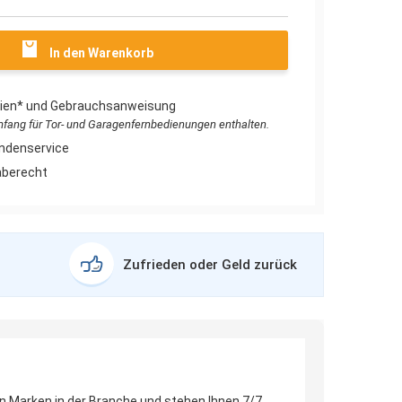
In den Warenkorb
erien* und Gebrauchsanweisung
umfang für Tor- und Garagenfernbedienungen enthalten.
ndenservice
aberecht
Zufrieden oder Geld zurück
en Marken in der Branche und stehen Ihnen 7/7