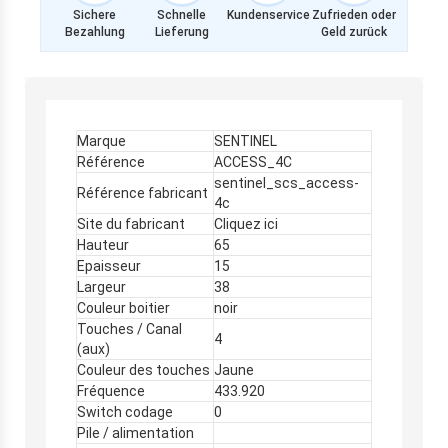
Sichere
Schnelle
Kundenservice
Zufrieden oder
Bezahlung
Lieferung
Geld zurück
Marque
SENTINEL
Référence
ACCESS_4C
sentinel_scs_access-
Référence fabricant
4c
Site du fabricant
Cliquez ici
Hauteur
65
Epaisseur
15
Largeur
38
Couleur boitier
noir
Touches / Canal
4
(aux)
Couleur des touches
Jaune
Fréquence
433.920
Switch codage
0
Pile / alimentation