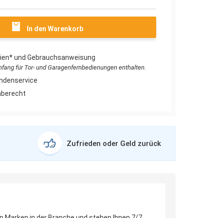
In den Warenkorb
erien* und Gebrauchsanweisung
umfang für Tor- und Garagenfernbedienungen enthalten.
ndenservice
aberecht
Zufrieden oder Geld zurück
en Marken in der Branche und stehen Ihnen 7/7