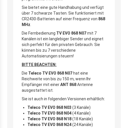
Sie bietet eine gute Handhabung und verfügt
über 7 schwarze Tasten. Sie funktioniert mit
CR2430-Batterien auf einer Frequenz von
868
MHz
.
Die Fernbedienung
TV EVO 868 N07
mit 7
Kanälen ist ein langlebiger Sender und eignet
sich perfekt für den privaten Gebrauch. Sie
können bis zu 7 verschiedene
Automatisierungen steuern!
BITTE BEACHTEN:
Die
Teleco TV EVO 868 N07
hat eine
Reichweite von bis zu 150 m, wenn Ihr
Empfänger mit einer
ANT 868
Antenne
ausgestattet ist.
Sie ist auch in folgenden Versionen erhältlich:
Teleco TV EVO 868 N03
(3 Kanäle)
Teleco TV EVO 868 N04
(4 Kanäle)
Teleco TV EVO 868 N18
(18 Kanäle)
Teleco TV EVO 868 N24
(24 Kanäle)