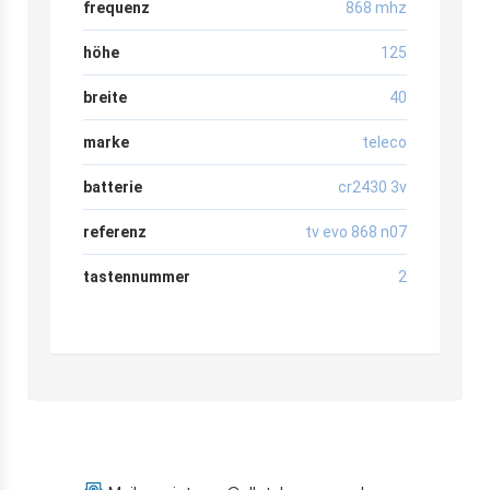
frequenz
868 mhz
höhe
125
breite
40
marke
teleco
batterie
cr2430 3v
referenz
tv evo 868 n07
tastennummer
2