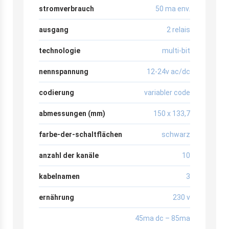
stromverbrauch
50 ma env.
ausgang
2 relais
technologie
multi-bit
nennspannung
12-24v ac/dc
codierung
variabler code
abmessungen (mm)
150 x 133,7
farbe-der-schaltflächen
schwarz
anzahl der kanäle
10
kabelnamen
3
ernährung
230 v
45ma dc – 85ma