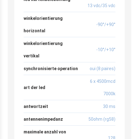
13 vdc/35 vdc
winkelorientierung
-90°/+90°
horizontal
winkelorientierung
-10°/+10°
vertikal
synchronisierte operation
oui (8 paires)
6 x 4500mcd
art der led
7000k
antwortzeit
30 ms
antennenimpedanz
50ohm (rg58)
maximale anzahl von
128