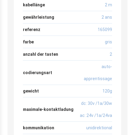
kabellänge
2 m
gewährleistung
2 ans
referenz
165099
farbe
gris
anzahl der tasten
2
auto-
codierungsart
apprentissage
gewicht
120g
dc: 30v /1a/30w
maximale-kontaktladung
ac: 24v /1a/24va
kommunikation
unidirektional