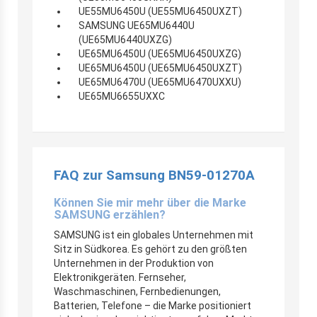
UE55MU6450U (UE55MU6450UXZT)
SAMSUNG UE65MU6440U
(UE65MU6440UXZG)
UE65MU6450U (UE65MU6450UXZG)
UE65MU6450U (UE65MU6450UXZT)
UE65MU6470U (UE65MU6470UXXU)
UE65MU6655UXXC
FAQ zur Samsung BN59-01270A
Können Sie mir mehr über die Marke
SAMSUNG erzählen?
SAMSUNG ist ein globales Unternehmen mit
Sitz in Südkorea. Es gehört zu den größten
Unternehmen in der Produktion von
Elektronikgeräten. Fernseher,
Waschmaschinen, Fernbedienungen,
Batterien, Telefone – die Marke positioniert