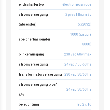
endschaltertyp
électromécanique
stromversorgung
2 piles lithium 3v
(absender)
(cr2032)
1000 (jusqu’à
speicherbar sender
8000)
blinkerausgang
230 vac 60w max
stromversorgung
24 vac / 50-60 hz
transformatorversorgung
230 vac 50/60 hz
stromversorgung bios1
24 vac 50/60 hz
24v
beleuchtung
led 2 x 10