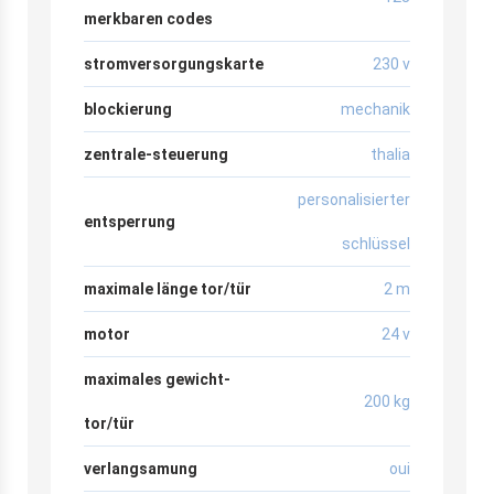
merkbaren codes
stromversorgungskarte
230 v
blockierung
mechanik
zentrale-steuerung
thalia
personalisierter
entsperrung
schlüssel
maximale länge tor/tür
2 m
motor
24 v
maximales gewicht-
200 kg
tor/tür
verlangsamung
oui