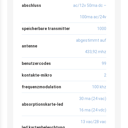
abschluss
ac/12v 50ma dc –
100ma ac/24v
speicherbare transmitter
1000
abgestimmt auf
antenne
433,92 mhz
benutzercodes
99
kontakte-mikro
2
frequenzmodulation
100 khz
30 ma (24 vac)
absorptionskarte-led
16 ma (24 vdc)
13 vac/28 vac
led kartenbeleuchtung