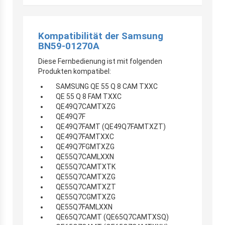
Kompatibilität der Samsung
BN59-01270A
Diese Fernbedienung ist mit folgenden
Produkten kompatibel:
SAMSUNG QE 55 Q 8 CAM TXXC
QE 55 Q 8 FAM TXXC
QE49Q7CAMTXZG
QE49Q7F
QE49Q7FAMT (QE49Q7FAMTXZT)
QE49Q7FAMTXXC
QE49Q7FGMTXZG
QE55Q7CAMLXXN
QE55Q7CAMTXTK
QE55Q7CAMTXZG
QE55Q7CAMTXZT
QE55Q7CGMTXZG
QE55Q7FAMLXXN
QE65Q7CAMT (QE65Q7CAMTXSQ)