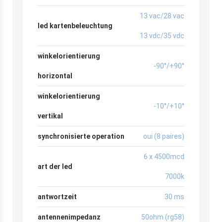
13 vac/28 vac
led kartenbeleuchtung
13 vdc/35 vdc
winkelorientierung
-90°/+90°
horizontal
winkelorientierung
-10°/+10°
vertikal
synchronisierte operation
oui (8 paires)
6 x 4500mcd
art der led
7000k
antwortzeit
30 ms
antennenimpedanz
50ohm (rg58)