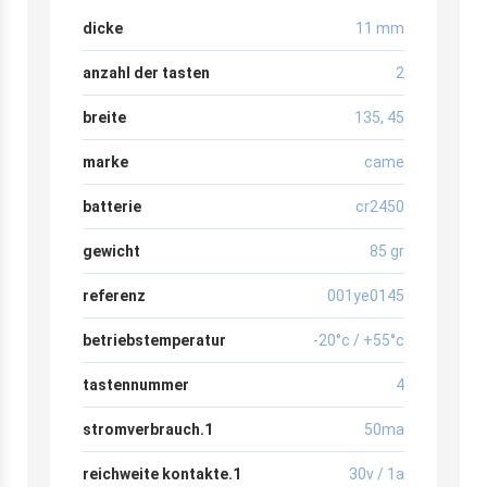
dicke
11 mm
anzahl der tasten
2
breite
135
,
45
marke
came
batterie
cr2450
gewicht
85 gr
referenz
001ye0145
betriebstemperatur
-20°c / +55°c
tastennummer
4
stromverbrauch.1
50ma
reichweite kontakte.1
30v / 1a