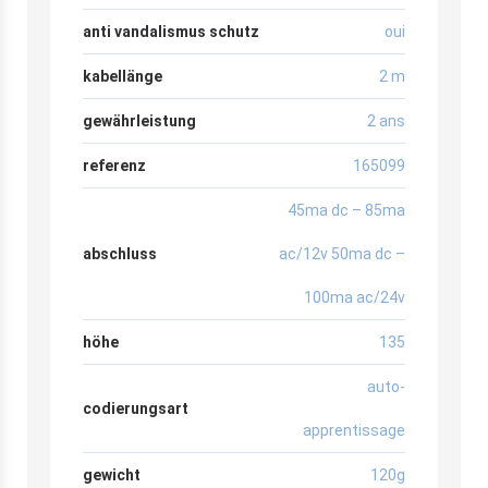
anti vandalismus schutz
oui
kabellänge
2 m
gewährleistung
2 ans
referenz
165099
45ma dc – 85ma
abschluss
ac/12v 50ma dc –
100ma ac/24v
höhe
135
auto-
codierungsart
apprentissage
gewicht
120g