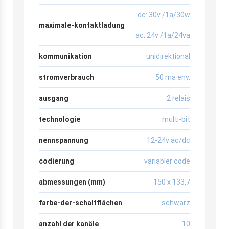
dc: 30v /1a/30w
maximale-kontaktladung
ac: 24v /1a/24va
kommunikation
unidirektional
stromverbrauch
50 ma env.
ausgang
2 relais
technologie
multi-bit
nennspannung
12-24v ac/dc
codierung
variabler code
abmessungen (mm)
150 x 133,7
farbe-der-schaltflächen
schwarz
anzahl der kanäle
10