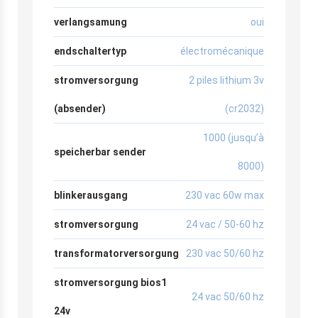
verlangsamung
oui
endschaltertyp
électromécanique
stromversorgung
2 piles lithium 3v
(absender)
(cr2032)
1000 (jusqu’à
speicherbar sender
8000)
blinkerausgang
230 vac 60w max
stromversorgung
24 vac / 50-60 hz
transformatorversorgung
230 vac 50/60 hz
stromversorgung bios1
24 vac 50/60 hz
24v