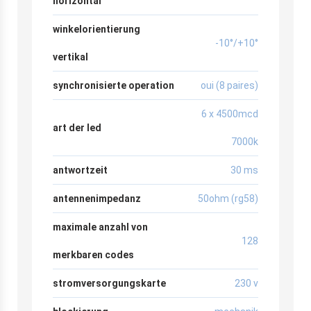
horizontal
winkelorientierung
-10°/+10°
vertikal
synchronisierte operation
oui (8 paires)
6 x 4500mcd
art der led
7000k
antwortzeit
30 ms
antennenimpedanz
50ohm (rg58)
maximale anzahl von
128
merkbaren codes
stromversorgungskarte
230 v