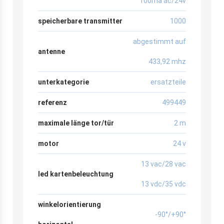
100ma ac/24v
speicherbare transmitter
1000
abgestimmt auf
antenne
433,92 mhz
unterkategorie
ersatzteile
referenz
499449
maximale länge tor/tür
2 m
motor
24 v
13 vac/28 vac
led kartenbeleuchtung
13 vdc/35 vdc
winkelorientierung
-90°/+90°