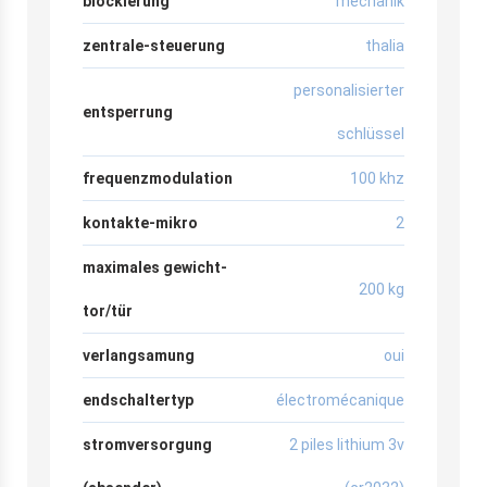
blockierung
mechanik
zentrale-steuerung
thalia
personalisierter
entsperrung
schlüssel
frequenzmodulation
100 khz
kontakte-mikro
2
maximales gewicht-
200 kg
tor/tür
verlangsamung
oui
endschaltertyp
électromécanique
stromversorgung
2 piles lithium 3v