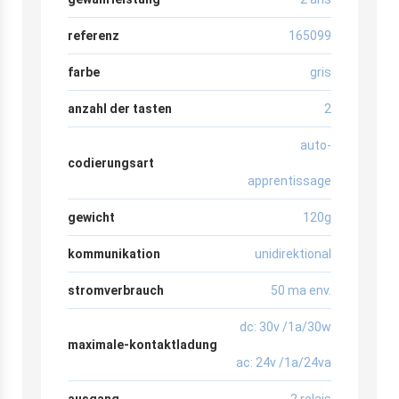
referenz
165099
farbe
gris
anzahl der tasten
2
auto-
codierungsart
apprentissage
gewicht
120g
kommunikation
unidirektional
stromverbrauch
50 ma env.
dc: 30v /1a/30w
maximale-kontaktladung
ac: 24v /1a/24va
ausgang
2 relais