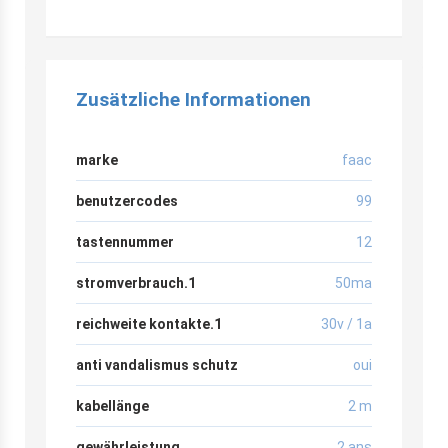
Zusätzliche Informationen
marke
faac
benutzercodes
99
tastennummer
12
stromverbrauch.1
50ma
reichweite kontakte.1
30v / 1a
anti vandalismus schutz
oui
kabellänge
2 m
gewährleistung
2 ans