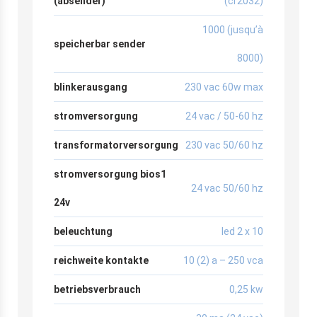
(absender)
(cr2032)
1000 (jusqu’à
speicherbar sender
8000)
blinkerausgang
230 vac 60w max
stromversorgung
24 vac / 50-60 hz
transformatorversorgung
230 vac 50/60 hz
stromversorgung bios1
24 vac 50/60 hz
24v
beleuchtung
led 2 x 10
reichweite kontakte
10 (2) a – 250 vca
betriebsverbrauch
0,25 kw