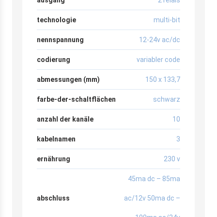
technologie
multi-bit
nennspannung
12-24v ac/dc
codierung
variabler code
abmessungen (mm)
150 x 133,7
farbe-der-schaltflächen
schwarz
anzahl der kanäle
10
kabelnamen
3
ernährung
230 v
45ma dc – 85ma
abschluss
ac/12v 50ma dc –