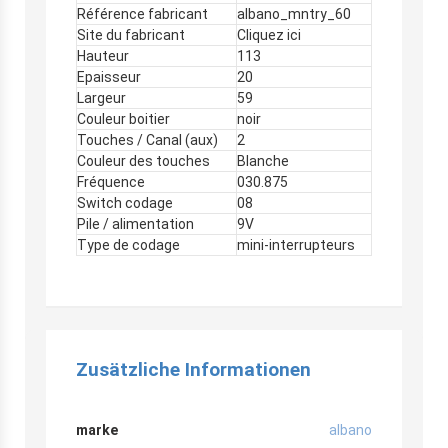
Référence fabricant
albano_mntry_60
Site du fabricant
Cliquez ici
Hauteur
113
Epaisseur
20
Largeur
59
Couleur boitier
noir
Touches / Canal (aux)
2
Couleur des touches
Blanche
Fréquence
030.875
Switch codage
08
Pile / alimentation
9V
Type de codage
mini-interrupteurs
Zusätzliche Informationen
marke
albano