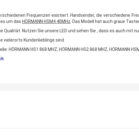
verschiedenen Frequenzen existiert. Handsender, die verschiedene Fr
t es um das
HÖRMANN HSM4 40MHz
. Das Modell hat auch graue Taste
e Qualität. Nutzen Sie unsere LED und sehen Sie , dass es auch mit nur
vielerorts Kundenlieblinge sind.
Modelle: HÖRMANN HS1 868 MHZ, HÖRMANN HS2 868 MHZ, HÖRMANN HS
ch