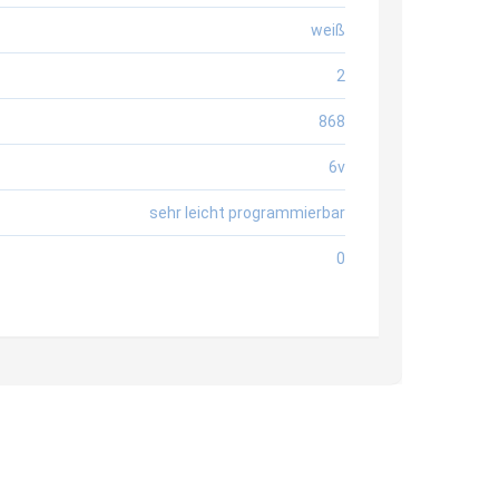
weiß
2
868
6v
sehr leicht programmierbar
0