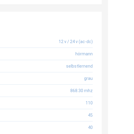
12 v / 24 v (ac-dc)
hörmann
selbstlernend
grau
868.30 mhz
110
45
40