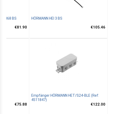
24 868 BS
HÖRMANN HEI 3 BS
€81.90
€105.46
4
Empfänger HÖRMANN HET/S24-BLE (Ref:
4511847)
€75.88
€122.00