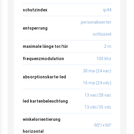
schutzindex
ip44
personalisierter
entsperrung
schlüssel
maximale länge tor/tür
2 m
frequenzmodulation
100 khz
30 ma (24 vac)
absorptionskarte-led
16 ma (24 vdc)
13 vac/28 vac
led kartenbeleuchtung
13 vdc/35 vdc
winkelorientierung
-90°/+90°
horizontal