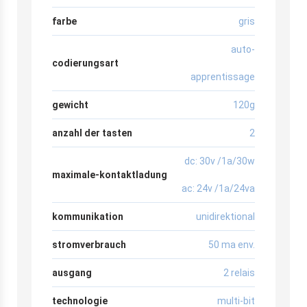
farbe
gris
auto-
codierungsart
apprentissage
gewicht
120g
anzahl der tasten
2
dc: 30v /1a/30w
maximale-kontaktladung
ac: 24v /1a/24va
kommunikation
unidirektional
stromverbrauch
50 ma env.
ausgang
2 relais
technologie
multi-bit