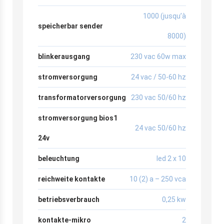
1000 (jusqu’à
speicherbar sender
8000)
blinkerausgang
230 vac 60w max
stromversorgung
24 vac / 50-60 hz
transformatorversorgung
230 vac 50/60 hz
stromversorgung bios1
24 vac 50/60 hz
24v
beleuchtung
led 2 x 10
reichweite kontakte
10 (2) a – 250 vca
betriebsverbrauch
0,25 kw
kontakte-mikro
2