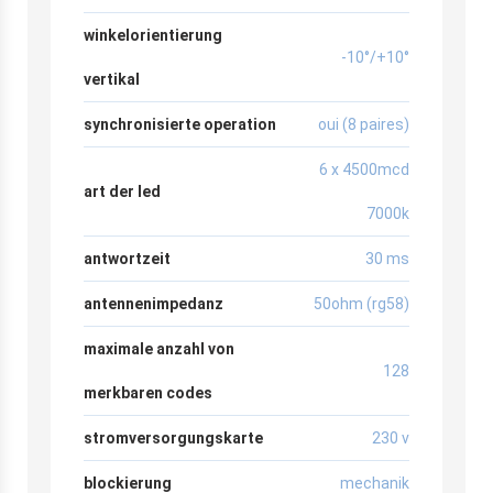
winkelorientierung
-10°/+10°
vertikal
synchronisierte operation
oui (8 paires)
6 x 4500mcd
art der led
7000k
antwortzeit
30 ms
antennenimpedanz
50ohm (rg58)
maximale anzahl von
128
merkbaren codes
stromversorgungskarte
230 v
blockierung
mechanik