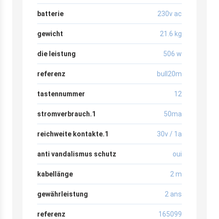
batterie
230v ac
gewicht
21.6 kg
die leistung
506 w
referenz
bull20m
tastennummer
12
stromverbrauch.1
50ma
reichweite kontakte.1
30v / 1a
anti vandalismus schutz
oui
kabellänge
2 m
gewährleistung
2 ans
referenz
165099