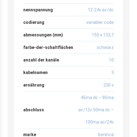
nennspannung
12-24v ac/dc
codierung
variabler code
abmessungen (mm)
150 x 133,7
farbe-der-schaltflächen
schwarz
anzahl der kanäle
10
kabelnamen
3
ernährung
230 v
45ma dc – 85ma
abschluss
ac/12v 50ma dc –
100ma ac/24v
marke
beninca