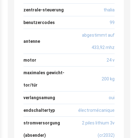
zentrale-steuerung
thalia
benutzercodes
99
abgestimmt auf
antenne
433,92 mhz
motor
24 v
maximales gewicht-
200 kg
tor/tür
verlangsamung
oui
endschaltertyp
électromécanique
stromversorgung
2 piles lithium 3v
(absender)
(cr2032)