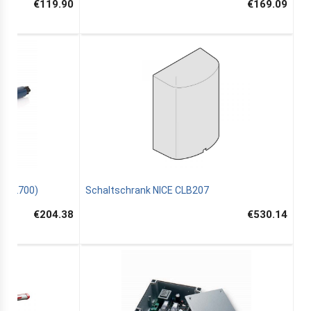
€119.90
€169.09
1032700)
Schaltschrank NICE CLB207
€204.38
€530.14