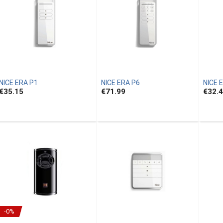
NICE ERA P1
NICE ERA P6
NICE 
€35.15
€71.99
€32.
-0%