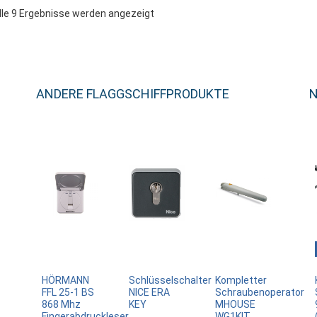
lle 9 Ergebnisse werden angezeigt
ANDERE FLAGGSCHIFFPRODUKTE
N
HÖRMANN
Schlüsselschalter
Kompletter
FFL 25-1 BS
NICE ERA
Schraubenoperator
868 Mhz
KEY
MHOUSE
Fingerabdruckleser
WG1KIT