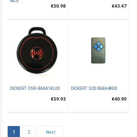
NICE
€50.98
€43.47
DICKERT OSR-868A1KL00
DICKERT S20 868A4K00
€59.93
€40.90
1
2
Next