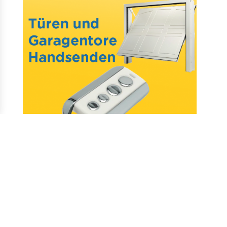
Mail : assistance@allotelecommande.com
Schaffung der Website
–
Fragen & antworten
–
Kontakt
–
Datenschutz
–
CGV