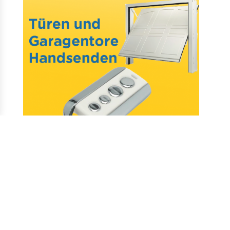
Mail : assistance@allotelecommande.com
Schaffung der Website
–
Fragen & antworten
–
Kontakt
–
Datenschutz
–
CGV