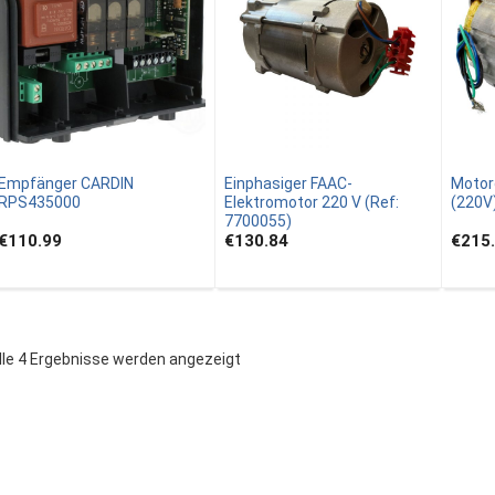
Empfänger CARDIN
Einphasiger FAAC-
Motor
RPS435000
Elektromotor 220 V (Ref:
(220V
7700055)
€110.99
€130.84
€215
lle 4 Ergebnisse werden angezeigt