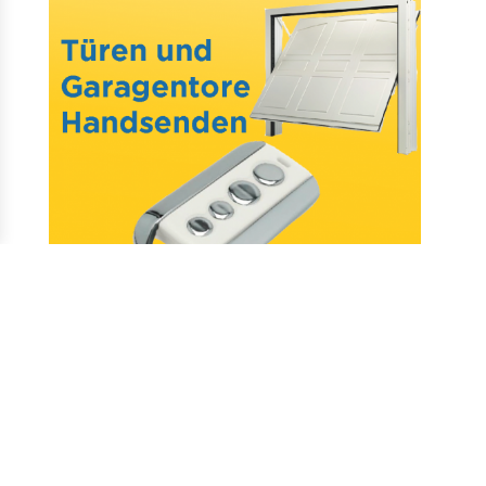
Mail : assistance@allotelecommande.com
Schaffung der Website
–
Fragen & antworten
–
Kontakt
–
Datenschutz
–
CGV