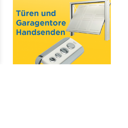
Mail : assistance@allotelecommande.com
Schaffung der Website
–
Fragen & antworten
–
Kontakt
–
Datenschutz
–
CGV