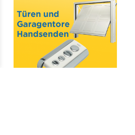
Mail : assistance@allotelecommande.com
Schaffung der Website
–
Fragen & antworten
–
Kontakt
–
Datenschutz
–
CGV