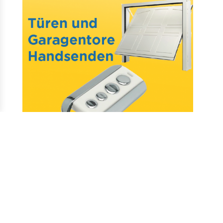
Mail : assistance@allotelecommande.com
Schaffung der Website
–
Fragen & antworten
–
Kontakt
–
Datenschutz
–
CGV