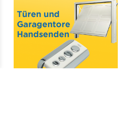
Mail : assistance@allotelecommande.com
Schaffung der Website
–
Fragen & antworten
–
Kontakt
–
Datenschutz
–
CGV