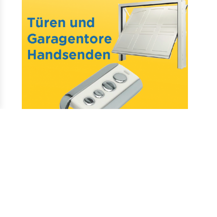
Mail : assistance@allotelecommande.com
Schaffung der Website
–
Fragen & antworten
–
Kontakt
–
Datenschutz
–
CGV