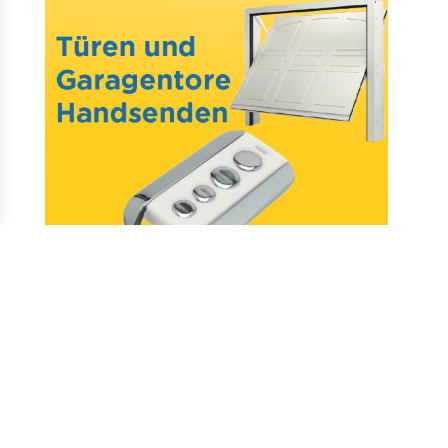
Mail : assistance@allotelecommande.com
Schaffung der Website
–
Fragen & antworten
–
Kontakt
–
Datenschutz
–
CGV