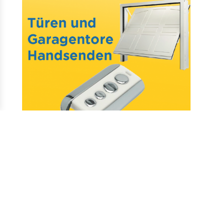
Mail : assistance@allotelecommande.com
Schaffung der Website
–
Fragen & antworten
–
Kontakt
–
Datenschutz
–
CGV