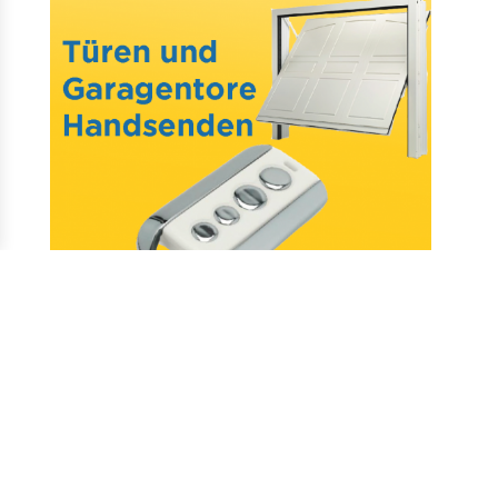
Mail : assistance@allotelecommande.com
Schaffung der Website
–
Fragen & antworten
–
Kontakt
–
Datenschutz
–
CGV