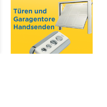
Mail : assistance@allotelecommande.com
Schaffung der Website
–
Fragen & antworten
–
Kontakt
–
Datenschutz
–
CGV