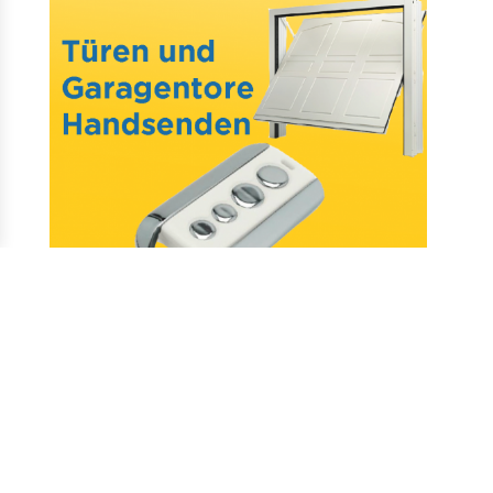
Mail : assistance@allotelecommande.com
Schaffung der Website
–
Fragen & antworten
–
Kontakt
–
Datenschutz
–
CGV