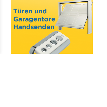
Mail : assistance@allotelecommande.com
Schaffung der Website
–
Fragen & antworten
–
Kontakt
–
Datenschutz
–
CGV