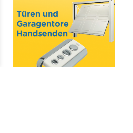
Mail : assistance@allotelecommande.com
Schaffung der Website
–
Fragen & antworten
–
Kontakt
–
Datenschutz
–
CGV