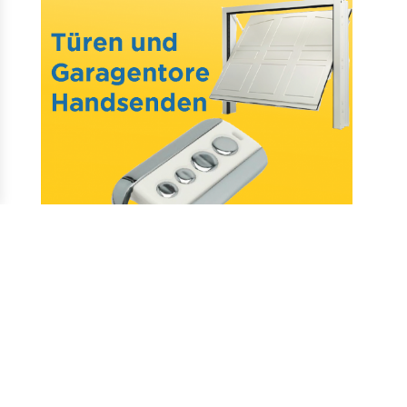
Mail : assistance@allotelecommande.com
Schaffung der Website
–
Fragen & antworten
–
Kontakt
–
Datenschutz
–
CGV