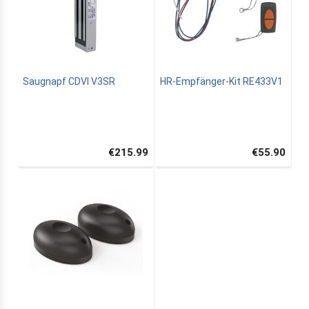
Saugnapf CDVI V3SR
HR-Empfänger-Kit RE433V1
€215.99
€55.90